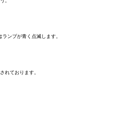
う。
はランプが青く点滅します。
されております。
。