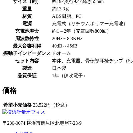
サイズ（約）
幅19×奥行9.4×高さ55mm
重量
約13.3ｇ
材質
ABS樹脂、PC
電源
充電式（リチウムポリマー充電池）
充電池寿命
約1～2年（充電回数800回）
周波数特性
20Hz～8.3KHz
最大音響利得
40dB～45dB
振動子インピーダンス
16オーム
セット内容
本体、充電器、骨伝導耳栓チップ（S
製造
日本製
品質保証
1年（伊吹電子）
価格
希望小売価格
23,522円（税込）
〒230-0074 横浜市鶴見区北寺尾7-23-9